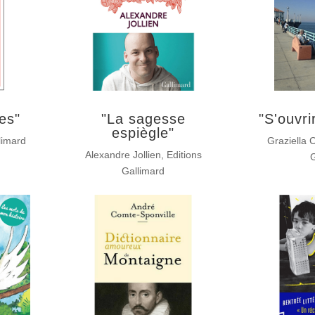
es"
"La sagesse
"S'ouvri
espiègle"
limard
Graziella 
Alexandre Jollien, Editions
G
Gallimard