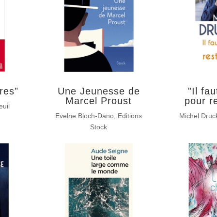
ires"
Une Jeunesse de
"Il fa
Marcel Proust
pour r
euil
Evelne Bloch-Dano, Editions
Michel Druck
Stock