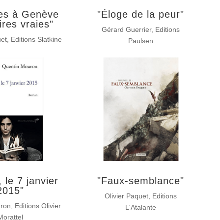
es à Genève
"Éloge de la peur"
ires vraies"
Gérard Guerrier, Editions
t, Editions Slatkine
Paulsen
 le 7 janvier
"Faux-semblance"
2015"
Olivier Paquet, Editions
on, Editions Olivier
L'Atalante
Morattel