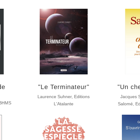
de
"Le Terminateur"
"Un ch
Laurence Suhner, Editions
Jacques S
 BHMS
L'Atalante
Salomé, Edi