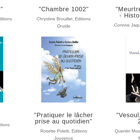
e"
"Chambre 1002"
"Meurtr
- Histo
itions
Chrystine Brouillet, Editions
Corinne Jaque
Druide
"Pratiquer le lâcher
"Vesoul,
prise au quotidien"
tions
Rosette Poletti, Editions
Quentin Mour
Jouvence