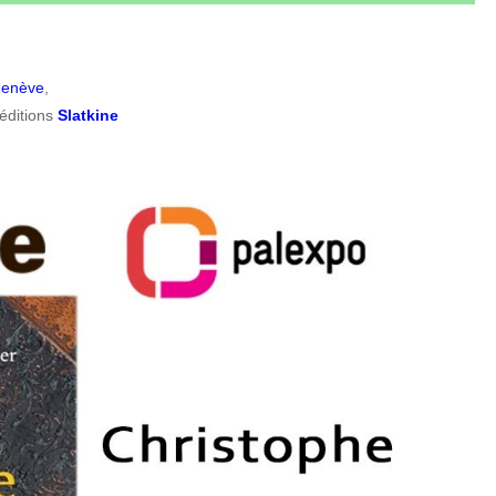
Genève
,
éditions
Slatkine