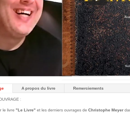
ge
A propos du livre
Remerciements
OUVRAGE :
le livre
"Le Livre"
et les derniers ouvrages de
Christophe Meyer
da