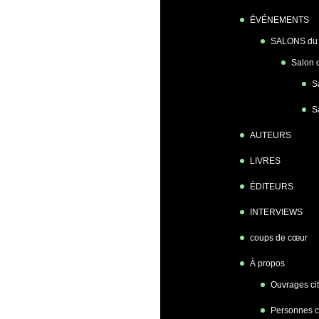
ÉVÉNEMENTS
SALONS du 
Salon 
S
S
AUTEURS
LIVRES
ÉDITEURS
INTERVIEWS
coups de cœur
À propos
Ouvrages ci
Personnes c