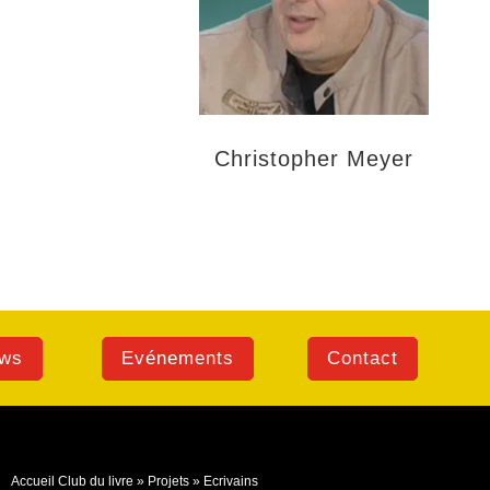
Christopher Meyer
ews
Evénements
Contact
Accueil Club du livre
»
Projets
»
Ecrivains