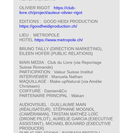
OLIVIER RIGOT
https://club-
livre.ch/project/auteur-olivier-rigot
EDITIONS : GOOD HEIDI PRODUCTION
https://goodheidiproduction.ch/
LIEU : METROPOLE
HOTEL
https://www.metropole.ch/
BRUNO TAILLY (DIRECTION MARKETING),
EILEEN HOFER (PUBLIC RELATIONS)
MAIN MEDIA : Club du Livre (via Reportage
Suisse Romande)
PARTICIPATION : Valeur Suisse Institut
INTERVIEWER : Manuela Nathan
MAQUILLAGE : Make-upNatural (via Amélie
Christiaen)
COIFFURE : Damien&Co
PARTENAIRE PRINCIPAL : Wakan
AUDIOVISUEL : GUILLAUME MAIN
(RÉALISATEUR), STÉPHANE MOGNOL
(CAMÉRAMAN), TRISTAN MATHÈZ-LOÏC
(DRONE PILOT), AURELIE GARCIA (EXECUTIVE
ASSISTANT), MICHAEL BOUVARD (EXECUTIVE
PRODUCER)
PUBLIC RELATIONS : BARBARA BERTOLI